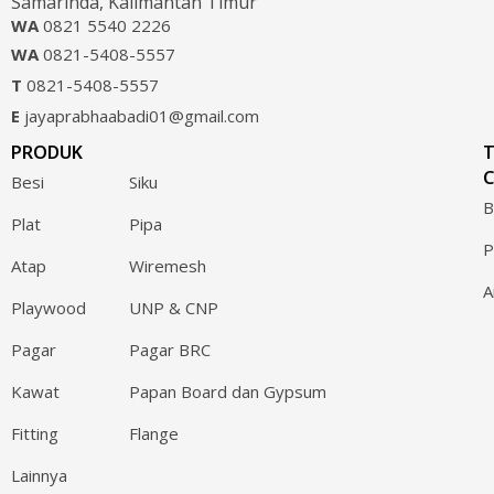
Samarinda, Kalimantan Timur
WA
0821 5540 2226
WA
0821-5408-5557
T
0821-5408-5557
E
jayaprabhaabadi01@gmail.com
PRODUK
C
Besi
Siku
B
Plat
Pipa
P
Atap
Wiremesh
A
Playwood
UNP & CNP
Pagar
Pagar BRC
Kawat
Papan Board dan Gypsum
Fitting
Flange
Lainnya