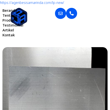
https://agenbesisamarinda.com/lp-new/
Beranda
Tentang
Produk
Testimonial
Artikel
Kontak