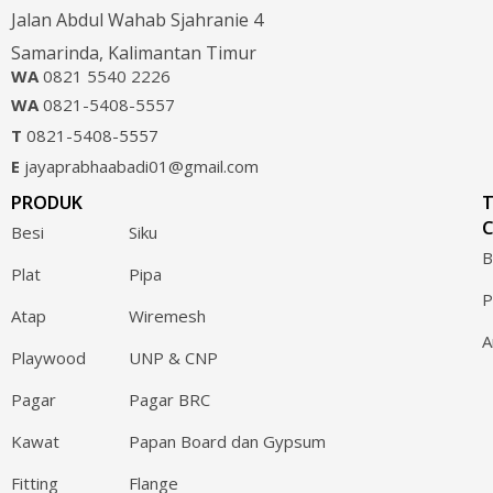
Jalan Abdul Wahab Sjahranie 4
Samarinda, Kalimantan Timur
WA
0821 5540 2226
WA
0821-5408-5557
T
0821-5408-5557
E
jayaprabhaabadi01@gmail.com
PRODUK
C
Besi
Siku
B
Plat
Pipa
P
Atap
Wiremesh
A
Playwood
UNP & CNP
Pagar
Pagar BRC
Kawat
Papan Board dan Gypsum
Fitting
Flange