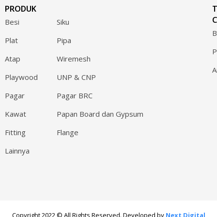
PRODUK
C
Besi
Siku
B
Plat
Pipa
P
Atap
Wiremesh
A
Playwood
UNP & CNP
Pagar
Pagar BRC
Kawat
Papan Board dan Gypsum
Fitting
Flange
Lainnya
Copyright 2022 © All Rights Reserved. Developed by
Next Digital