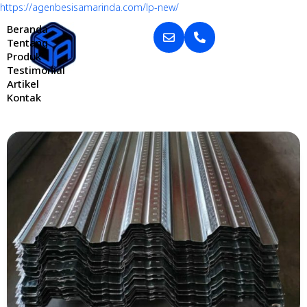
https://agenbesisamarinda.com/lp-new/
Beranda
Tentang
Produk
Testimonial
Artikel
Kontak